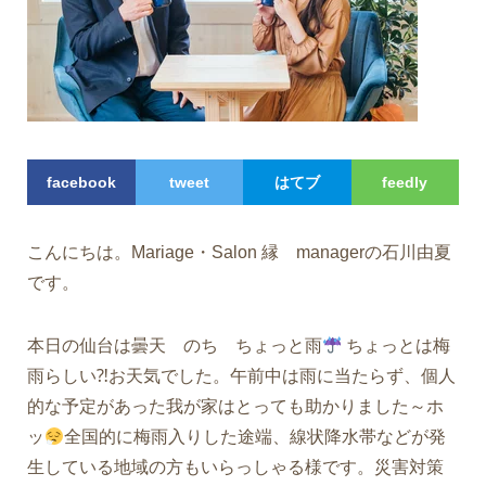
facebook
tweet
はてブ
feedly
こんにちは。Mariage・Salon 縁 managerの石川由夏
です。
本日の仙台は曇天 のち ちょっと雨
ちょっとは梅
雨らしい⁈お天気でした。午前中は雨に当たらず、個人
的な予定があった我が家はとっても助かりました～ホ
ッ
全国的に梅雨入りした途端、線状降水帯などが発
生している地域の方もいらっしゃる様です。災害対策