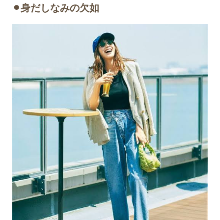
⚫︎身だしなみの欠如