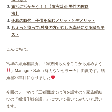
婚活に活かそう！！【血液型別·男性の攻略
法】
令和の時代、子供を産むメリットとデメリット
ちょっと待って:独身の方がむしろ幸せになる診断テ
スト
こんにちは。
宮城の結婚相談所。『家族団らんをここから始めよう
』Mariage・Salon 縁カウンセラー石川由夏です。結
婚歴33年目になりました
今回のテーマは『
三者面談では何を話すの？家族縁結
びの「婚活作戦会議」』について
書いてみたいと思い
ます。