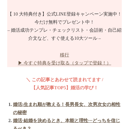
【 10 大特典付き】公式LINE登録キャンペーン実施中！
今だけ無料でプレゼント中！
– 婚活成功テンプレ・チェックリスト・会話術・自己紹
介文など、すぐ使える10大ツール –
移行
▶ 今すぐ特典を受け取る（タップで登録！）
＼ この記事とあわせて読まれてます /
【人気記事TOP5】婚活の学び！
婚活:生まれ順が教える！長男長女、次男次女の相性
の秘密
婚活·結婚を決めるとき、本能と理性···どっちを信じ
るべき？