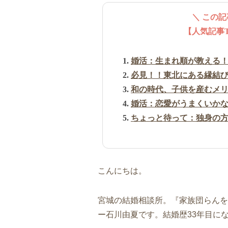
＼ この
【人気記事
婚活：生まれ順が教える
必見！！東北にある縁結び
和の時代、子供を産むメ
婚活：恋愛がうまくいかな
ちょっと待って：独身の
こんにちは。
宮城の結婚相談所。『家族団らんを
ー石川由夏です。結婚歴33年目に