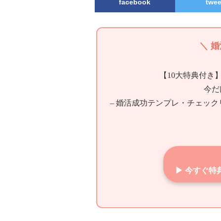
facebook
twee
＼ 
【10大特典付き
今だ
– 婚活成功テンプレ・チェッ
▶ 今すぐ特