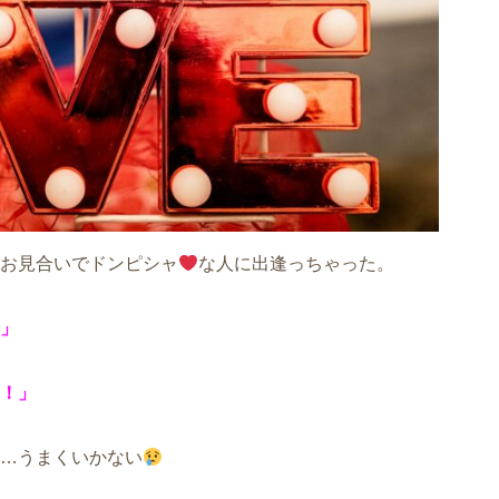
お見合いでドンピシャ
な人に出逢っちゃった。
」
！」
…うまくいかない