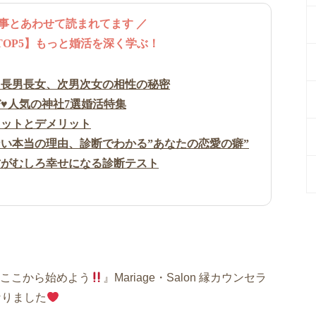
記事とあわせて読まれてます ／
TOP5】もっと婚活を深く学ぶ！
！長男長女、次男次女の相性の秘密
♥人気の神社7選婚活特集
リットとデメリット
い本当の理由、診断でわかる”あなたの恋愛の癖”
方がむしろ幸せになる診断テスト
ここから始めよう
』Mariage・Salon 縁カウンセラ
なりました