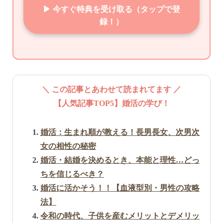
▶ 今すぐ特典を受け取る（タップで登
録！）
＼ この記事とあわせて読まれてます ／
【人気記事TOP5】婚活の学び！
婚活：生まれ順が教える！長男長女、次男次
女の相性の秘密
婚活・結婚を決めるとき、本能と理性…どっ
ちを信じるべき？
婚活に活かそう！！【血液型別・男性の攻略
法】
令和の時代、子供を産むメリットとデメリッ